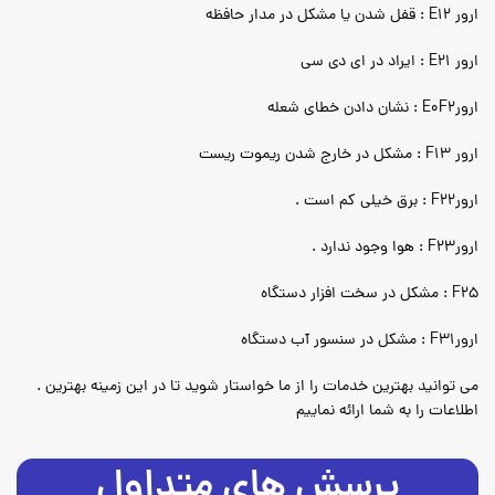
ارور
E12
: قفل شدن یا مشکل در مدار حافظه
ارور
E21
: ایراد در ای دی سی
ارور
E0F2
: نشان دادن خطای شعله
ارور
F13
: مشکل در خارج شدن ریموت ریست
ارور
F22
: برق خیلی کم است .
ارور
F23
: هوا وجود ندارد .
F25
: مشکل در سخت افزار دستگاه
ارور
F31
: مشکل در سنسور آب دستگاه
. می توانید بهترین خدمات را از ما خواستار شوید تا در این زمینه بهترین
اطلاعات را به شما ارائه نماییم
پرسش های متداول