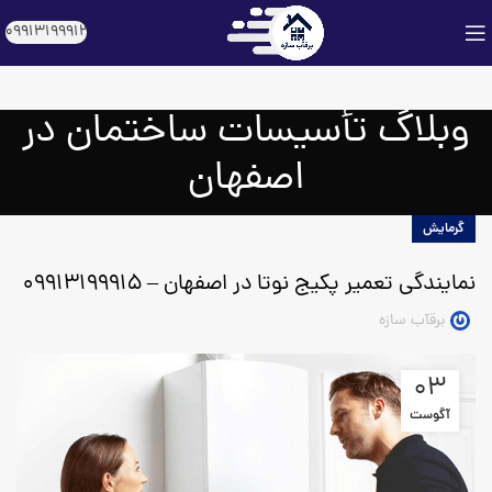
09913199912
وبلاگ تأسیسات ساختمان در
اصفهان
گرمایش
نمایندگی تعمیر پکیج نوتا در اصفهان – 09913199915
برقآب سازه
03
آگوست