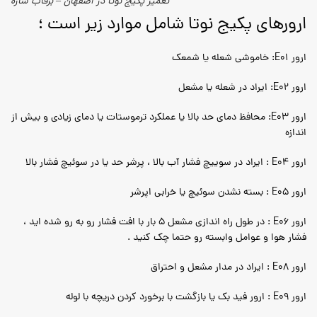
تعمیر پکیج نوتا در اصفهان – برقآب سازه
ارورهای پکیج نوتا شامل موارد زیر است ؛
ارور
E01
: خاموشی شعله یا شمعک
ارور
E02
: ایراد در شعله یا مشعل
ارور
E03
: محافظ دمای حد بالا یا عملکرد ترموستات یا دمای زیادی و بیش از
اندازه
ارور
E04
: ایراد در سوییچ فشار آب بالا ، پرشر حد یا در سوئیچ فشار بالا
ارور
E05
: بسته نشدن سوئیچ یا خرابی اپرشر
ارور
E06
: در طول راه اندازی مشعل 5 بار با افت فشار رو به رو شده اید ،
فشار هوا و عوامل وابسته رو حتما چک کنید .
ارور
E08
: ایراد در مدار مشعل و احتراق
ارور
E09
: ارور فید بک یا بازگشت با برخورد کردن دریچه با لوله