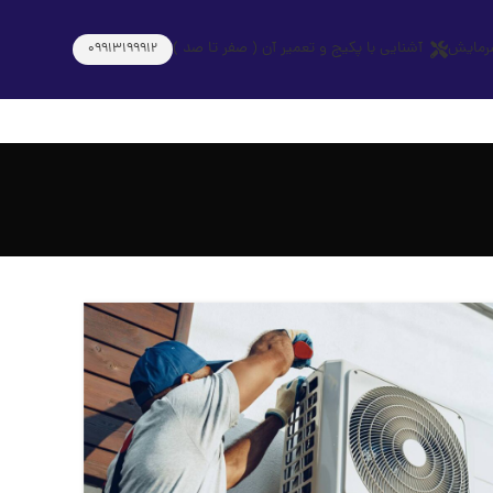
رمایش
آشنایی با پکیج و تعمیر آن ( صفر تا صد )
09913199912