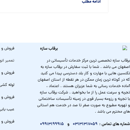
ادامه مطلب
فروش و ن
برقآب سازه تخصصی ترین مرکز خدمات تأسیساتی در
تعمیر انو
اصفهان می باشد . شما با ثبت سفارش در برقآب سازه به
فروش و ل
تکنسین هایی با مهارت و کار بلد دسترسی پیدا می کنید
که در کوتاه ترین زمان ممکن در هر نقطه از استان اصفهان
لوله کشی
آماده خدمات رسانی به شما عزیزان هستند . اعتماد ،
تجربه و سرعت عمل را از ما بخواهید . شرکت برقآب سازه
فروش و ت
با تجربه و رزومه بسیار قوی در زمینه تأسیسات ساختمانی
و تهویه مطبوع به صورت صفر تا صد در خدمت هم استانی
عیب یابی
های محترم می باشد .
فروش و ن
شماره های تماس :
03131317059
و
09913199915