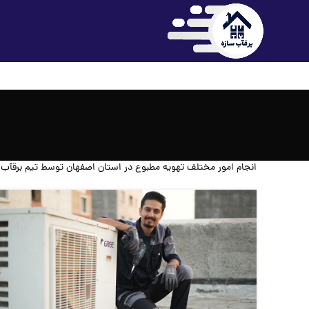
انجام امور مختلف تهویه مطبوع در استان اصفهان توسط تیم برقآب 