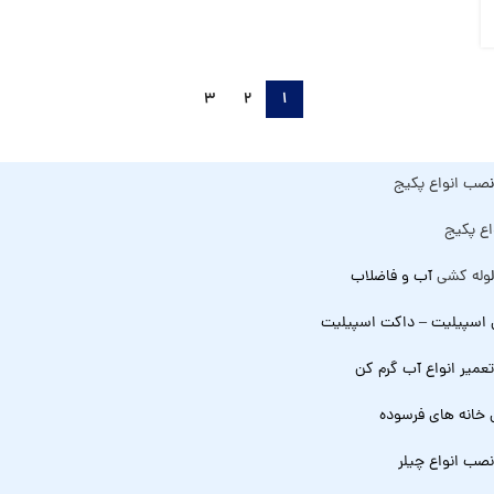
3
2
1
صب انواع پکیج
اع پکیج
وله کشی
آب و فاضلاب
 اسپیلیت – داکت اسپیلیت
عمیر انواع آب گرم کن
 خانه های فرسوده
صب انواع چیلر