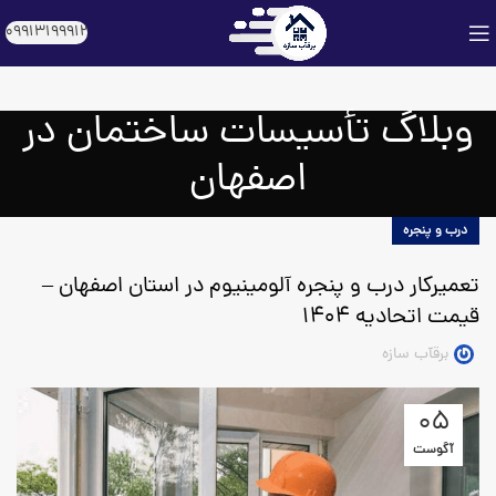
09913199912
وبلاگ تأسیسات ساختمان در
اصفهان
درب و پنجره
تعمیرکار درب و پنجره آلومینیوم در استان اصفهان –
قیمت اتحادیه 1404
برقآب سازه
05
آگوست