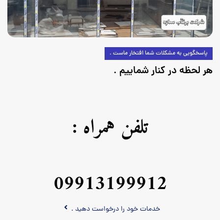
پاسخگویی به مشکلات شما افتخار ماست .
هر لحظه در کنار شماییم .
تلفن همراه :
09913199912
خدمات خود را درخواست دهید .