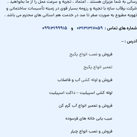
رسانی به شما عزیزان هستند . اعتماد ، تجربه و سرعت عمل را از ما بخواهید .
شرکت برقآب سازه با تجربه و رزومه بسیار قوی در زمینه تأسیسات ساختمانی و
تهویه مطبوع به صورت صفر تا صد در خدمت هم استانی های محترم می باشد .
شماره های تماس :
03131317059
و
09913199915
آدرس : –
فروش و ن
صب انواع پکیج
تعمیر انواع پکیج
فروش و ل
وله کشی
آب و فاضلاب
لوله کشی اسپیلیت – داکت اسپیلیت
فروش و تعمیر انواع آب گرم کن
عیب یابی خانه های فرسوده
فروش و نصب انواع چیلر