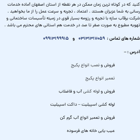
کنید که در کوتاه ترین زمان ممکن در هر نقطه از استان اصفهان آماده خدمات
رسانی به شما عزیزان هستند . اعتماد ، تجربه و سرعت عمل را از ما بخواهید .
شرکت برقآب سازه با تجربه و رزومه بسیار قوی در زمینه تأسیسات ساختمانی و
تهویه مطبوع به صورت صفر تا صد در خدمت هم استانی های محترم می باشد .
شماره های تماس :
03131317059
و
09913199915
آدرس : –
فروش و ن
صب انواع پکیج
تعمیر انواع پکیج
فروش و ل
وله کشی
آب و فاضلاب
لوله کشی اسپیلیت – داکت اسپیلیت
فروش و تعمیر انواع آب گرم کن
عیب یابی خانه های فرسوده