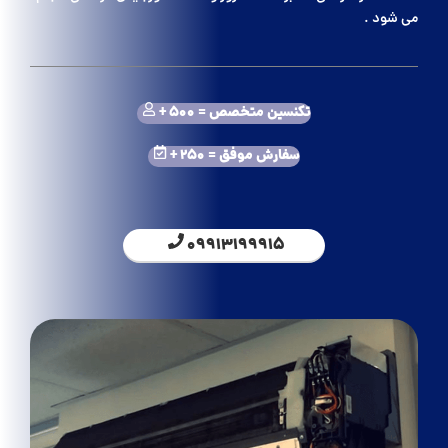
می شود .
تکنسین متخصص = 500 +
سفارش موفق = 250 +
09913199915