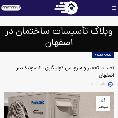
09913199912
وبلاگ تأسیسات ساختمان در
اصفهان
تهویه مطبوع
نصب ، تعمیر و سرویس کولر گازی پاناسونیک در
اصفهان
برقآب سازه
01
سپتامبر