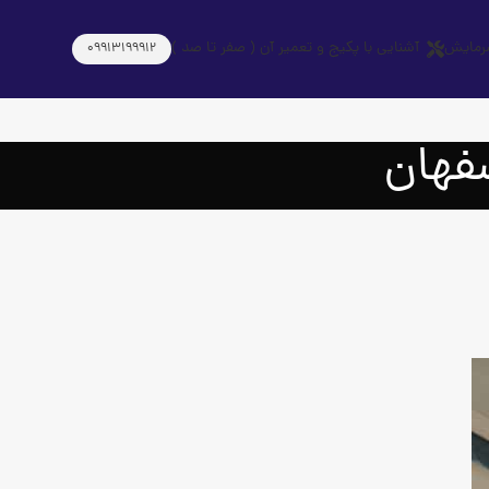
رمایش
آشنایی با پکیج و تعمیر آن ( صفر تا صد )
09913199912
فهان