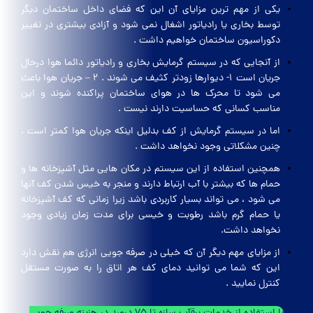
یکی از مهم ترین مزایای آن این که فضای داخل ساختمان دیگر
توسط بخاری یا رادیاتور اشغال نمی شود و آزادی بیشتری در تغییر
دکوراسیون ساختمان خواهیم داشت .
از آنجایی که در سیستم گرمایش بخاری و رادیاتور دائما هوا درحال
جریان است 1- دیوارها زودتر کثیف می شوند . 2 – جریان هوا باعث
می شود تا محرک ها در هوای ساختمان پراکنده شوند و این
مناسب کسانی که حساسیت دارند نیست .
اما در سیستم گرمایش از کف بدلیل اینکه جریان هوا کمتر است ،
چنین مشکلاتی وجود نخواهد داشت .
همچنین استفاده از این سیستم در مکان هایی مثل آشپزخانه ها و
حمام ها که بیشتر با آب ارتباط دارند و منجر به خیس شدن کف آنها
می شود ، می تواند بسیار کاربردی باشد زیرا زمانی که کف آشپزخانه
یا حمام گرم باشد رطوبت و خیسی برای مدت زمان زیادی وجود
نخواهد داشت.
از مزایای مهم دیگر آن که خیلی در صرفه جویی انرژی هم نقش دارد
این که شما می توانید دمای کف هر اتاق را به صورت مستقل
کنترل نمایید .