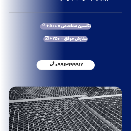
تکنسین متخصص = 500 +
سفارش موفق = 250 +
09913199912