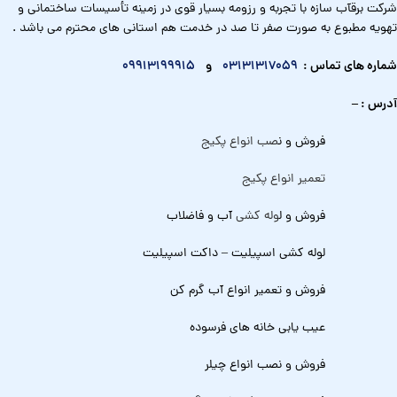
شرکت برقآب سازه با تجربه و رزومه بسیار قوی در زمینه تأسیسات ساختمانی و
تهویه مطبوع به صورت صفر تا صد در خدمت هم استانی های محترم می باشد .
شماره های تماس :
03131317059
و
09913199915
آدرس : –
فروش و ن
صب انواع پکیج
تعمیر انواع پکیج
فروش و ل
وله کشی
آب و فاضلاب
لوله کشی اسپیلیت – داکت اسپیلیت
فروش و تعمیر انواع آب گرم کن
عیب یابی خانه های فرسوده
فروش و نصب انواع چیلر