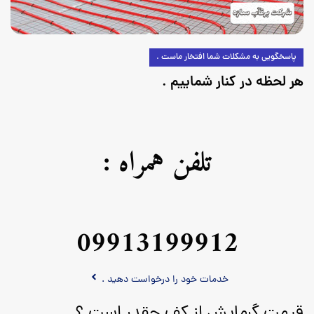
پاسخگویی به مشکلات شما افتخار ماست .
هر لحظه در کنار شماییم .
تلفن همراه :
09913199912
خدمات خود را درخواست دهید .
قیمت گرمایش از کف چقدر است ؟