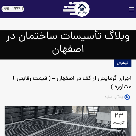
09913199912
وبلاگ تأسیسات ساختمان در
اصفهان
گرمایش
اجرای گرمایش از کف در اصفهان – ( قیمت رقابتی +
مشاوره )
برقآب سازه
23
آگوست