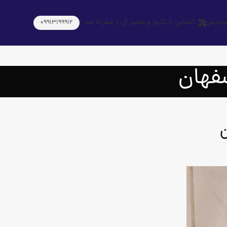
رمایش
آشنایی با پکیج و تعمیر آن ( صفر تا صد )
09913199912
فهان