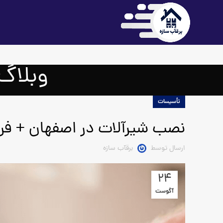
وبلاگ
تأسیسات
نصب شیرآلات در اصفهان + فر
ارسال توسط
برقآب سازه
24
آگوست