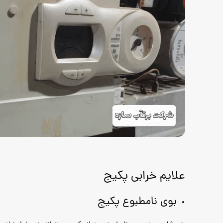
علایم خرابی پکیج
بوی نامطبوع پکیج