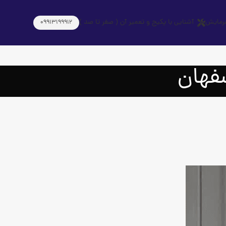
رمایش
آشنایی با پکیج و تعمیر آن ( صفر تا صد )
09913199912
فهان