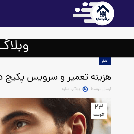
وبلاگ
اخبار
هزینه تعمیر و سرویس پکیج در
ارسال توسط
برقآب سازه
23
آگوست