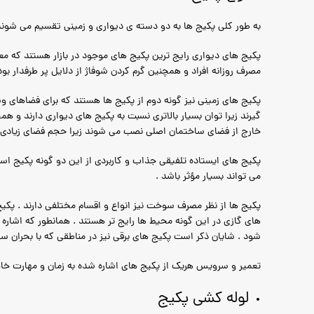
به طور کلی پکیج ها به دو دسته ی دیواری و زمینی تقسیم می شوند
پکیج های دیواری رایج ترین پکیج های موجود در بازار هستند که معمو
مصرف روزانه افراد و همچنین گرم کردن شوفاژ از دلایل پر طرفدار بو
پکیج های زمینی نیز گونه دوم از پکیج ها هستند که برای فضاهای وسی
گیرند زیرا توان بسیار بالاتری نسبت به پکیج های دیواری دارند و ه
خارج از فضای ساختمان اصلی نصب می شوند زیرا حجم فضای زیادی ر
پکیج های ایستاده تلفیقی جذاب و کاربردی از این دو گونه پکیج است
می تواند بسیار مؤثر باشد .
پکیج ها از نظر مصرف سوخت نیز انواع و اقسام مختلفی دارند . پک
های گازی در این گونه محیط ها رایج تر هستند . همانطور که اشاره
شود . شایان ذکر است پکیج های برقی نیز در مناطقی که با بحران س
تعمیر و سرویس هریک از پکیج های اشاره شده به زمان و مهارت خاص 
لوله کشی پکیج