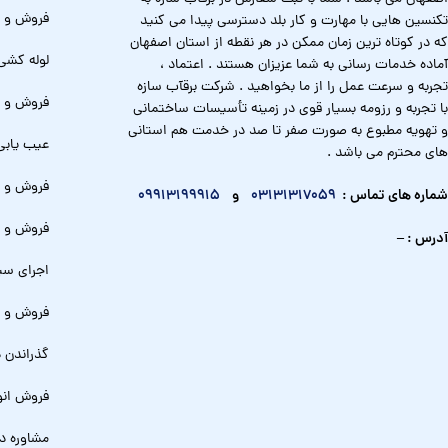
فروش و ل
تکنسین هایی با مهارت و کار بلد دسترسی پیدا می کنید
که در کوتاه ترین زمان ممکن در هر نقطه از استان اصفهان
لوله کشی
آماده خدمات رسانی به شما عزیزان هستند . اعتماد ،
تجربه و سرعت عمل را از ما بخواهید . شرکت برقآب سازه
فروش و ت
با تجربه و رزومه بسیار قوی در زمینه تأسیسات ساختمانی
و تهویه مطبوع به صورت صفر تا صد در خدمت هم استانی
عیب یابی
های محترم می باشد .
فروش و ن
شماره های تماس :
03131317059
و
09913199915
فروش و ن
آدرس : –
اجرای سیست
فروش و ا
گذراندن د
فروش انو
مشاوره د