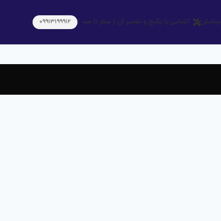
رمایش
آشنایی با پکیج و تعمیر آن ( صفر تا صد )
09913199912