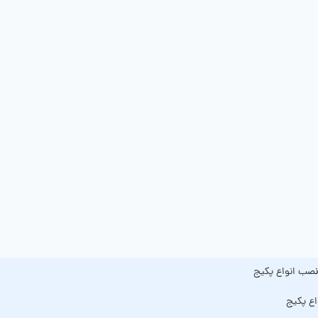
صب انواع پکیج
اع پکیج