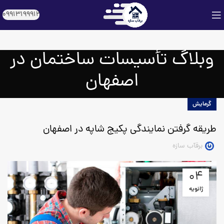
09913199912
وبلاگ تأسیسات ساختمان در
اصفهان
گرمایش
طریقه گرفتن نمایندگی پکیج شاپه در اصفهان
برقآب سازه
04
ژانویه